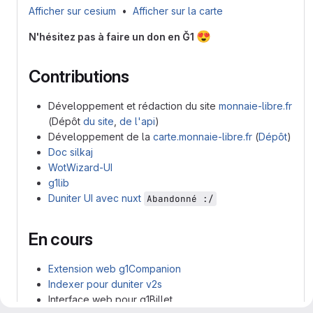
Afficher sur cesium
•
Afficher sur la carte
😍
N'hésitez pas à faire un don en Ğ1
Contributions
Développement et rédaction du site
monnaie-libre.fr
(Dépôt
du site
,
de l'api
)
Développement de la
carte.monnaie-libre.fr
(
Dépôt
)
Doc silkaj
WotWizard-UI
g1lib
Duniter UI avec nuxt
Abandonné :/
En cours
Extension web g1Companion
Indexer pour duniter v2s
Interface web pour g1Billet