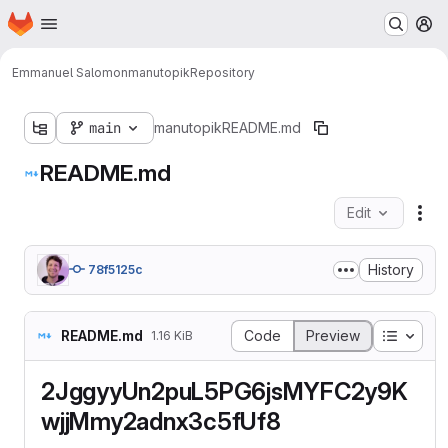
Homepage
Skip to main content
M
Emmanuel Salomon
manutopik
Repository
main
manutopik
README.md
README.md
Edit
Fil
History
78f5125c
Table o
README.md
Code
Preview
1.16 KiB
2JggyyUn2puL5PG6jsMYFC2y9K
wjjMmy2adnx3c5fUf8