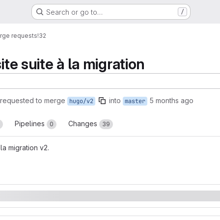
Search or go to…
/
rge requests
!32
ite suite à la migration
requested to merge
into
5 months ago
hugo/v2
master
Pipelines
Changes
0
39
 la migration v2.
reports